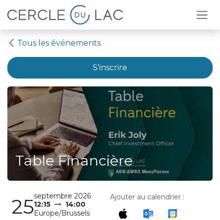
Se rendre au contenu
Tous les événements
S'inscrire
Table Financière
septembre 2026
Ajouter au calendrier :
25
12:15
14:00
Europe/Brussels