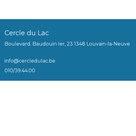
Cercle du Lac
Boulevard. Baudouin Ier, 23 1348 Louvain-la-Neuve
info@cercledulac.be
010/39.44.00
Légal
Conditions générales
Biscuits
Politique de vie privée
Plan du site