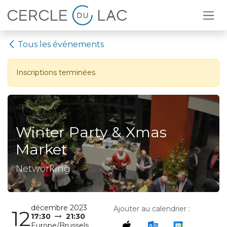
Se rendre au contenu
Tous les événements
Inscriptions terminées
Winter Party & Xmas
Market
Networking
décembre 2023
Ajouter au calendrier :
12
17:30
21:30
Europe/Brussels