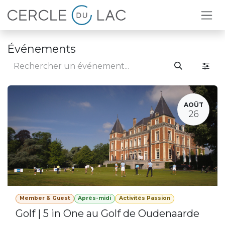
Se rendre au contenu
Événements
AOÛT
26
Member & Guest
Après-midi
Activités Passion
Golf | 5 in One au Golf de Oudenaarde