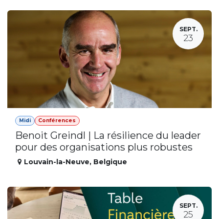
SEPT.
23
Midi
Conférences
Benoit Greindl | La résilience du leader
pour des organisations plus robustes
Louvain-la-Neuve
,
Belgique
SEPT.
25