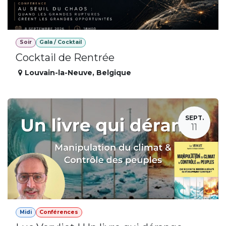
Soir
Gala / Cocktail
Cocktail de Rentrée
Louvain-la-Neuve
,
Belgique
SEPT.
11
Midi
Conférences