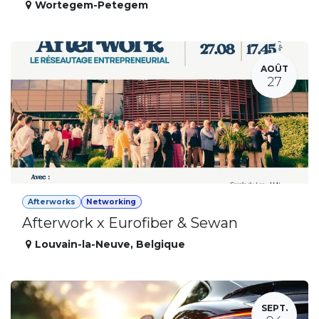
Wortegem-Petegem
AOÛT
27
Afterworks
Networking
Afterwork x Eurofiber & Sewan
Louvain-la-Neuve
,
Belgique
SEPT.