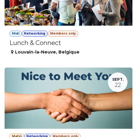
Midi
Networking
Members only
Lunch & Connect
Louvain-la-Neuve
,
Belgique
SEPT.
22
Matin
Networking
Members only