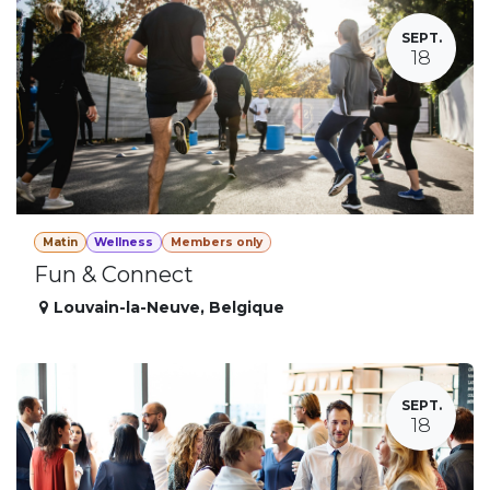
SEPT.
18
Matin
Wellness
Members only
Fun & Connect
Louvain-la-Neuve
,
Belgique
SEPT.
18