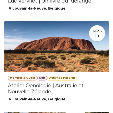
Luc Vervliet | Un livre qui dérange
Louvain-la-Neuve
,
Belgique
SEPT.
14
Member & Guest
Soir
Activités Passion
Atelier Oenologie | Australie et
Nouvelle-Zélande
Louvain-la-Neuve
,
Belgique