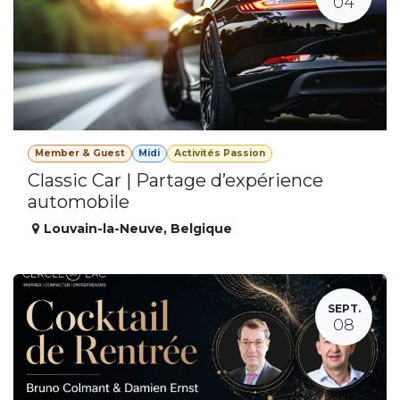
04
Member & Guest
Midi
Activités Passion
Classic Car | Partage d’expérience
automobile
Louvain-la-Neuve
,
Belgique
SEPT.
08