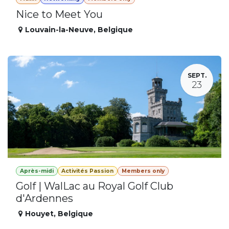
Nice to Meet You
Louvain-la-Neuve
,
Belgique
SEPT.
23
Après-midi
Activités Passion
Members only
Golf | WalLac au Royal Golf Club
d'Ardennes
Houyet
,
Belgique