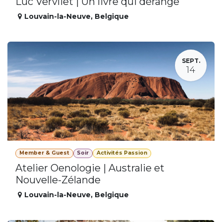
Luc Vervliet | Un livre qui dérange
Louvain-la-Neuve
,
Belgique
SEPT.
14
Member & Guest
Soir
Activités Passion
Atelier Oenologie | Australie et
Nouvelle-Zélande
Louvain-la-Neuve
,
Belgique