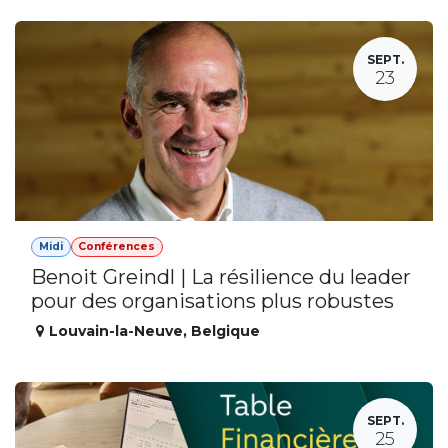
SEPT.
23
Midi
Conférences
Benoit Greindl | La résilience du leader
pour des organisations plus robustes
Louvain-la-Neuve
,
Belgique
SEPT.
25