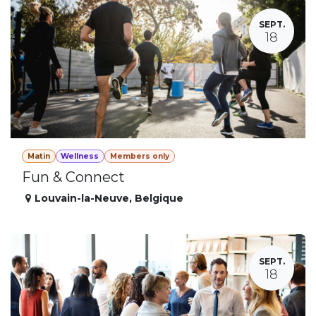
SEPT.
18
Matin
Wellness
Members only
Fun & Connect
Louvain-la-Neuve
,
Belgique
SEPT.
18