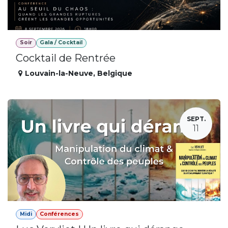
Soir
Gala / Cocktail
Cocktail de Rentrée
Louvain-la-Neuve
,
Belgique
SEPT.
11
Midi
Conférences