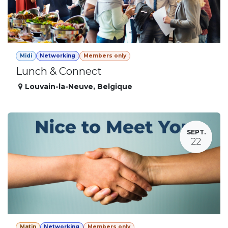
Midi
Networking
Members only
Lunch & Connect
Louvain-la-Neuve
,
Belgique
SEPT.
22
Matin
Networking
Members only