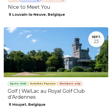
Nice to Meet You
Louvain-la-Neuve
,
Belgique
SEPT.
23
Après-midi
Activités Passion
Members only
Golf | WalLac au Royal Golf Club
d'Ardennes
Houyet
,
Belgique