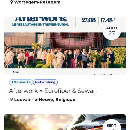
Wortegem-Petegem
AOÛT
27
Afterworks
Networking
Afterwork x Eurofiber & Sewan
Louvain-la-Neuve
,
Belgique
SEPT.