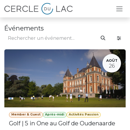
Se rendre au contenu
Événements
AOÛT
26
Member & Guest
Après-midi
Activités Passion
Golf | 5 in One au Golf de Oudenaarde