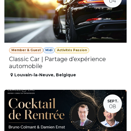
04
Member & Guest
Midi
Activités Passion
Classic Car | Partage d’expérience
automobile
Louvain-la-Neuve
,
Belgique
SEPT.
08