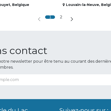
ouyet
,
Belgique
Louvain-la-Neuve
,
Belg
1
2
s contact
otre newsletter pour être tenu au courant des dernièr
embres.
cle du Lac
Suivez-nous sur :