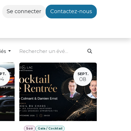
Se connecter
Contactez-nous
iés
PT.
SEPT.
04
08
Soir
Gala / Cocktail