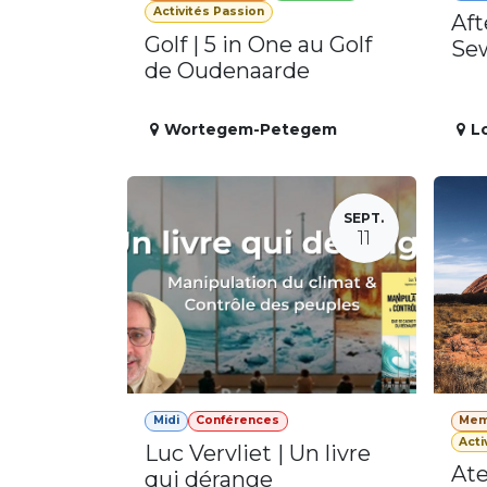
Activités Passion
Aft
Golf | 5 in One au Golf
Se
de Oudenaarde
Wortegem-Petegem
L
SEPT.
11
Midi
Conférences
Mem
Acti
Luc Vervliet | Un livre
Ate
qui dérange