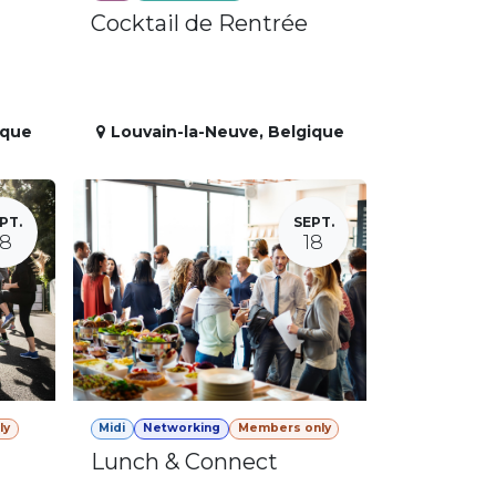
Cocktail de Rentrée
ique
Louvain-la-Neuve
,
Belgique
PT.
SEPT.
18
18
ly
Midi
Networking
Members only
Lunch & Connect