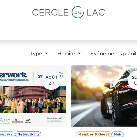
lités
Magazine
Devenir membre
Type
Horaire
Événements planif
AOÛT
SE
27
erworks
Networking
Member & Guest
Midi