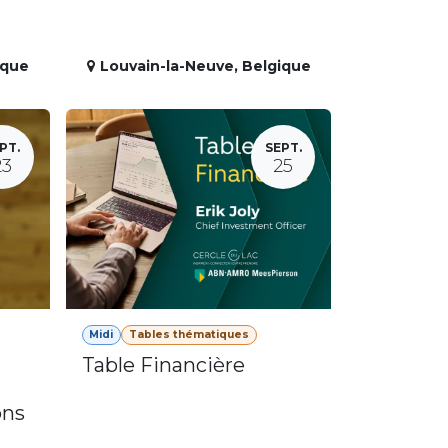
ique
Louvain-la-Neuve
,
Belgique
PT.
SEPT.
23
25
Midi
Tables thématiques
Table Financière
ons