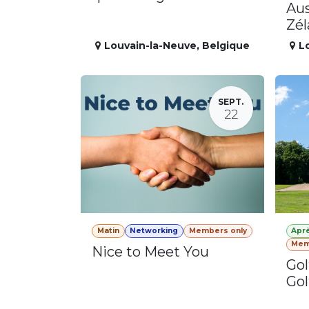
Aus
Zé
Louvain-la-Neuve
,
Belgique
L
SEPT.
22
Matin
Networking
Members only
Apr
Mem
Nice to Meet You
Gol
Gol