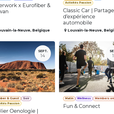
Activités Passion
erwork x Eurofiber &
Classic Car | Partage
wan
d’expérience
automobile
ouvain-la-Neuve
,
Belgique
Louvain-la-Neuve
,
Belg
SEPT.
SE
14
ber & Guest
Soir
Matin
Wellness
Members on
vités Passion
Fun & Connect
lier Oenologie |