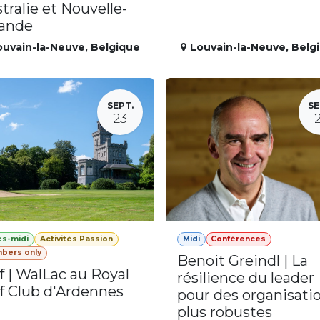
tralie et Nouvelle-
lande
ouvain-la-Neuve
,
Belgique
Louvain-la-Neuve
,
Belg
SEPT.
SE
23
ès-midi
Activités Passion
Midi
Conférences
bers only
Benoit Greindl | La
f | WalLac au Royal
résilience du leader
f Club d'Ardennes
pour des organisati
plus robustes