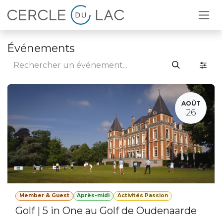
Se rendre au contenu
Événements
AOÛT
26
Member & Guest
Après-midi
Activités Passion
Golf | 5 in One au Golf de Oudenaarde