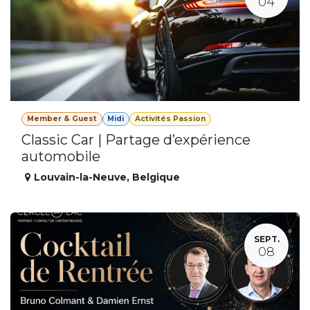
04
Member & Guest
Midi
Activités Passion
Classic Car | Partage d’expérience
automobile
Louvain-la-Neuve
,
Belgique
SEPT.
08