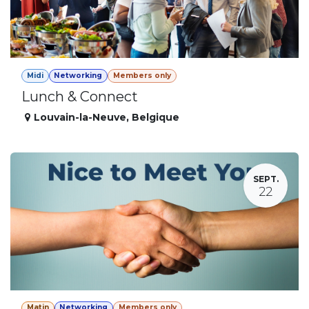
Midi
Networking
Members only
Lunch & Connect
Louvain-la-Neuve
,
Belgique
SEPT.
22
Matin
Networking
Members only