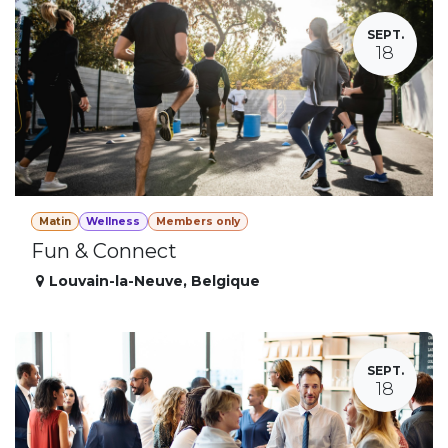
SEPT.
18
Matin
Wellness
Members only
Fun & Connect
Louvain-la-Neuve
,
Belgique
SEPT.
18