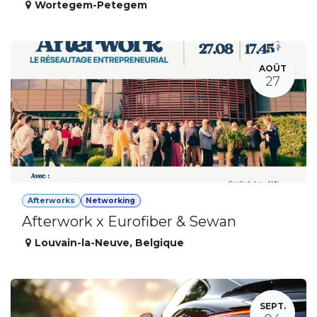
Wortegem-Petegem
AOÛT
27
Afterworks
Networking
Afterwork x Eurofiber & Sewan
Louvain-la-Neuve
,
Belgique
SEPT.