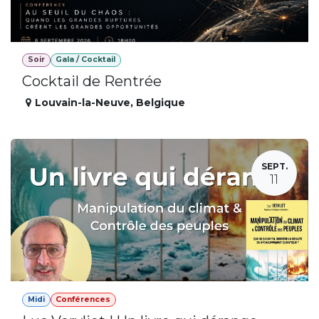
Soir
Gala / Cocktail
Cocktail de Rentrée
Louvain-la-Neuve
,
Belgique
SEPT.
11
Midi
Conférences