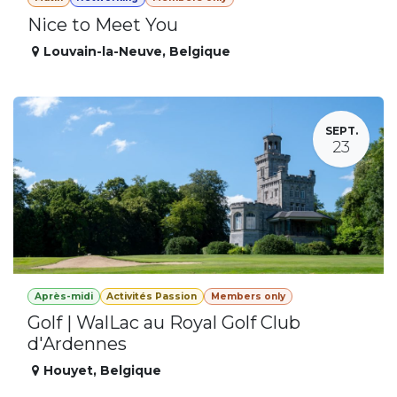
Nice to Meet You
Louvain-la-Neuve
,
Belgique
SEPT.
23
Après-midi
Activités Passion
Members only
Golf | WalLac au Royal Golf Club
d'Ardennes
Houyet
,
Belgique