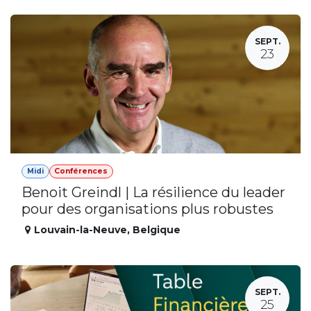
SEPT.
23
Midi
Conférences
Benoit Greindl | La résilience du leader
pour des organisations plus robustes
Louvain-la-Neuve
,
Belgique
SEPT.
25