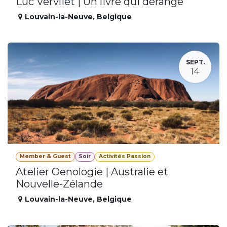
Luc Vervliet | Un livre qui dérange
Louvain-la-Neuve
,
Belgique
SEPT.
14
Member & Guest
Soir
Activités Passion
Atelier Oenologie | Australie et
Nouvelle-Zélande
Louvain-la-Neuve
,
Belgique