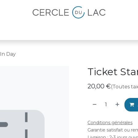
lités
Magazine
Devenir membre
’In Day
Ticket Sta
20,00
€
(Toutes ta
Conditions générales
Garantie satisfait ou r
Livraison : 2-3 jours ouv