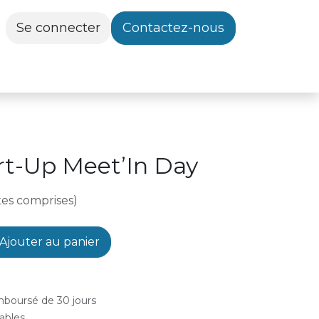
Se connecter
Contactez-nous
rt-Up Meet’In Day
xes comprises)
Ajouter au panier
emboursé de 30 jours
rables