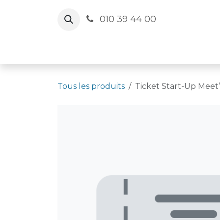
Se rendre au contenu
010 39 44 00
Le Cercle
Agenda
Salles
Actua
Tous les produits
Ticket Start-Up Meet