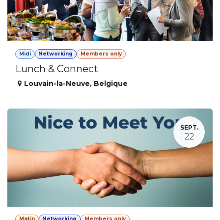
Midi
Networking
Members only
Lunch & Connect
Louvain-la-Neuve
,
Belgique
SEPT.
22
Matin
Networking
Members only