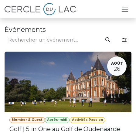
Se rendre au contenu
Événements
AOÛT
26
Member & Guest
Après-midi
Activités Passion
Golf | 5 in One au Golf de Oudenaarde