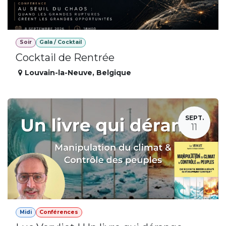
Soir
Gala / Cocktail
Cocktail de Rentrée
Louvain-la-Neuve
,
Belgique
SEPT.
11
Midi
Conférences