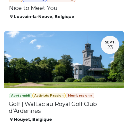
Nice to Meet You
Louvain-la-Neuve
,
Belgique
SEPT.
23
Après-midi
Activités Passion
Members only
Golf | WalLac au Royal Golf Club
d'Ardennes
Houyet
,
Belgique