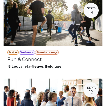
SEPT.
18
Matin
Wellness
Members only
Fun & Connect
Louvain-la-Neuve
,
Belgique
SEPT.
18