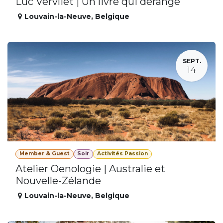
Luc Vervliet | Un livre qui dérange
Louvain-la-Neuve
,
Belgique
SEPT.
14
Member & Guest
Soir
Activités Passion
Atelier Oenologie | Australie et
Nouvelle-Zélande
Louvain-la-Neuve
,
Belgique