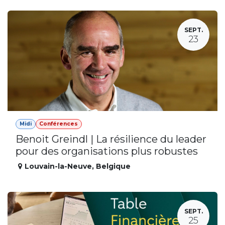
SEPT.
23
Midi
Conférences
Benoit Greindl | La résilience du leader
pour des organisations plus robustes
Louvain-la-Neuve
,
Belgique
SEPT.
25