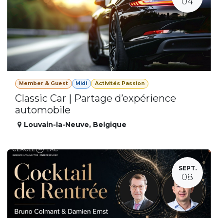
04
Member & Guest
Midi
Activités Passion
Classic Car | Partage d’expérience
automobile
Louvain-la-Neuve
,
Belgique
SEPT.
08