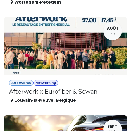
Wortegem-Petegem
AOÛT
27
Afterworks
Networking
Afterwork x Eurofiber & Sewan
Louvain-la-Neuve
,
Belgique
SEPT.